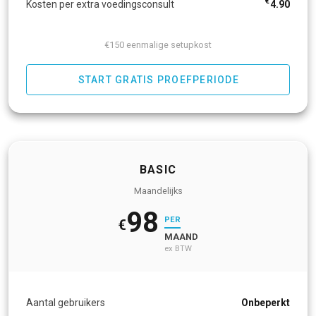
€
Kosten per extra voedingsconsult
4.90
€150 eenmalige setupkost
START GRATIS PROEFPERIODE
BASIC
Maandelijks
98
PER
€
MAAND
ex BTW
Aantal gebruikers
Onbeperkt