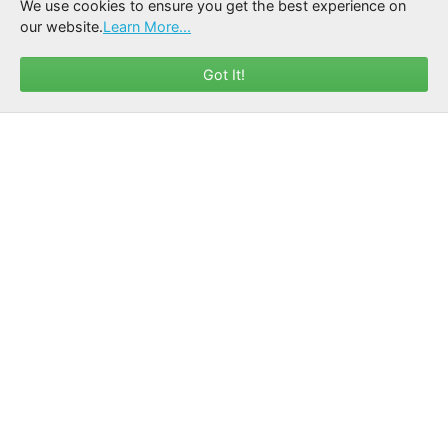
We use cookies to ensure you get the best experience on
our website.
Learn More...
Got It!
Partager les conseils
Générez des rapports PDF professionnels ou
envoyez-les directement par e-mail aux
propriétaires.
QUELS SONT LES AVANTAGES ?
Développez votre cabinet avec des services de nutrition
professionnels